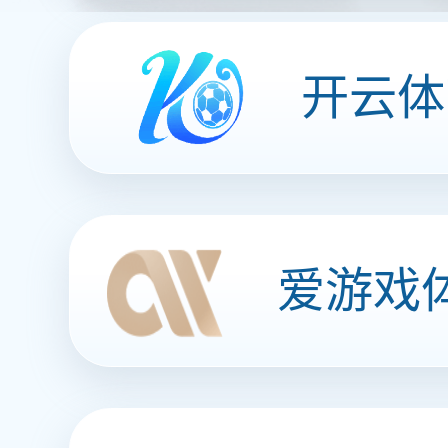
体育直播
涵盖足球、篮球、网球等项目的全球赛事直播，
高清画质、低延迟体验，适合追求流畅观赛的用
户。