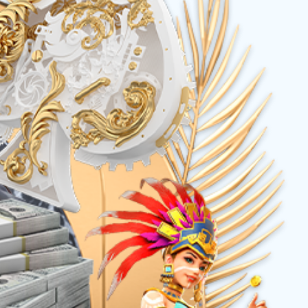
支持
线，提供实时响应的技术支持与使用指导，保障平台
护，力求为用户营
异常防控层