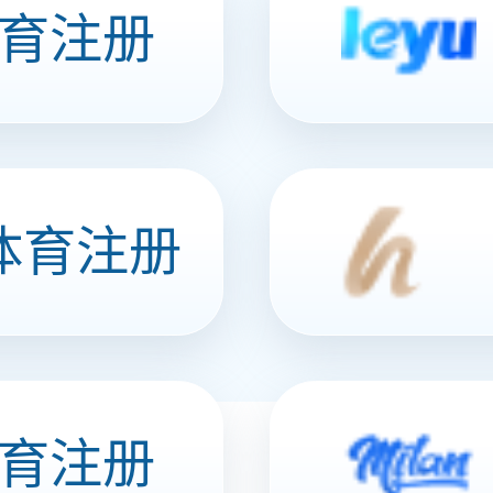
赛事专题
整合重要赛事专题页、球队档案与图文集锦，适
合深入了解比赛背景与阵容走势。
用户真实心声
来自全国各地的真实反馈，见证我们服务的每一步进步。
计感和操作都很棒”
“不只是好用，更让我安心”
简洁，操作也顺，没什么学习成
账号有加密，隐私保护做得到位
特别喜欢赛事列表的设计，球友
服也靠谱。用起来没什么顾虑，