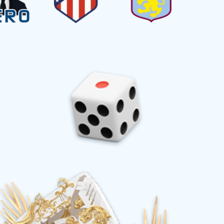
关于我们
好者的综合服务平台，致力于打造一个集数据服务、
业生态系统。团队成员拥有丰富的行业背景，平台以
用户提供高质量内容与技术保障。
与智能容错机制，全面提升球友会官网的访问速度与
设备并发操作。
地支付系统，服务覆盖东南亚、欧美等区域，打造更
化体验。