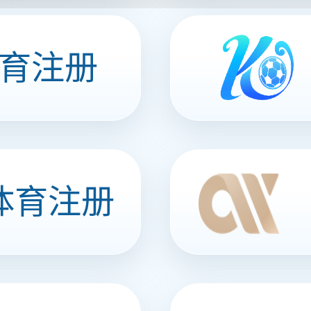
赛事解说
多语种解说覆盖国际赛事，结合战术分析与实时
解读，提升用户观赛理解深度。