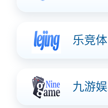
更新快，还能设定提醒，功能挺全。
会官
小林 · 广州
已验证用户
球友
v6.3.0